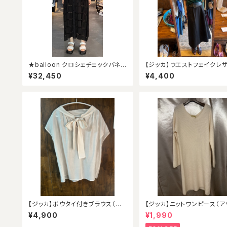
★balloon クロシェチェックパネル
【ジッカ】ウエストフェイクレ
ワンピース★
カート
¥32,450
¥4,400
【ジッカ】ボウタイ付きブラウス（新
【ジッカ】ニットワンピース（ア
品）
ット）
¥4,900
¥1,990