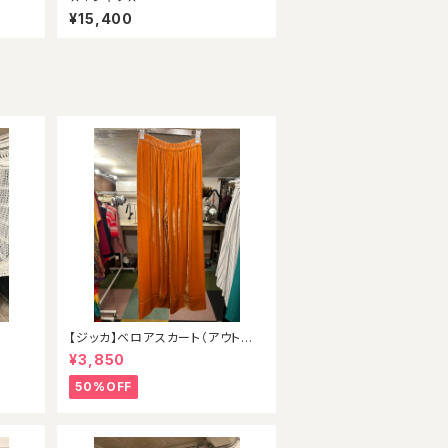
¥15,400
ン
【ジッカ】ベロアスカート（アウトレッ
ト）
¥3,850
50%OFF