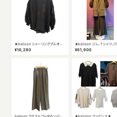
★balloon シャーリングプルオー
★balloon ジレ、Tシャツ、パンツ
バー★
セット★
¥16,280
¥61,900
balloon ウエストゴムゆるいバレ
★balloon ワンピース★