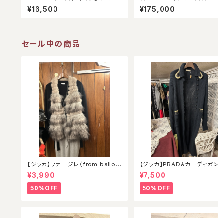
ルパンツ★
¥16,500
¥175,000
セール中の商品
【ジッカ】ファージレ（from balloo
【ジッカ】PRADAカーディガ
n）
¥3,990
¥7,500
50%OFF
50%OFF