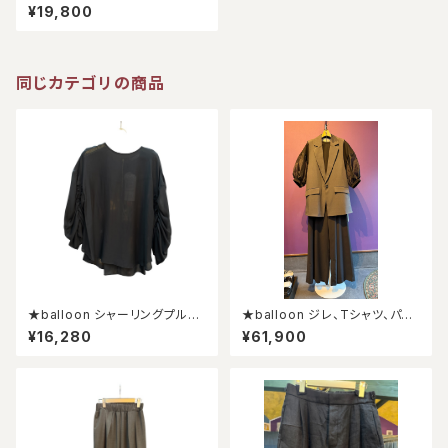
ラウス★
¥19,800
同じカテゴリの商品
★balloon シャーリングプルオ
★balloon ジレ、Tシャツ、パン
ーバー★
ツセット★
¥16,280
¥61,900