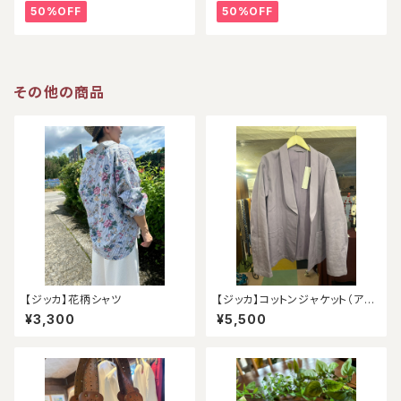
50%OFF
50%OFF
その他の商品
【ジッカ】花柄シャツ
【ジッカ】コットンジャケット（アウ
トレット）
¥3,300
¥5,500