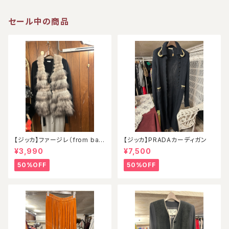
セール中の商品
【ジッカ】ファージレ（from ball
【ジッカ】PRADAカーディガン
oon）
¥3,990
¥7,500
50%OFF
50%OFF