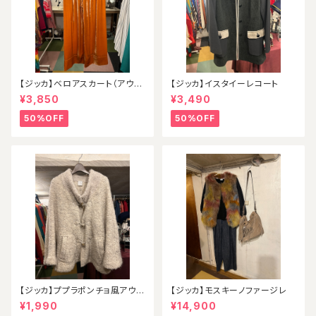
【ジッカ】ベロアスカート（アウト
【ジッカ】イスタイーレコート
レット）
¥3,850
¥3,490
50%OFF
50%OFF
【ジッカ】ププラポンチョ風アウタ
【ジッカ】モスキーノファージレ
ー
¥1,990
¥14,900