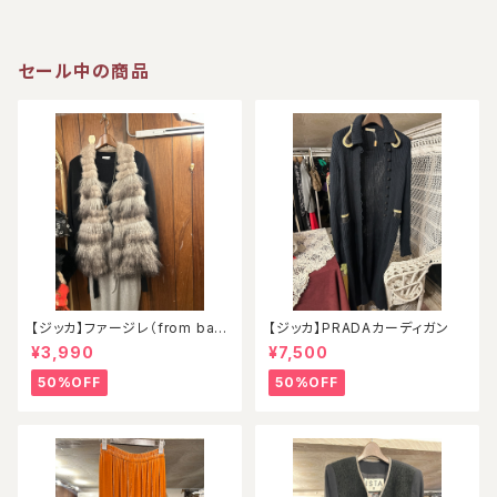
セール中の商品
【ジッカ】ファージレ（from ball
【ジッカ】PRADAカーディガン
oon）
¥3,990
¥7,500
50%OFF
50%OFF