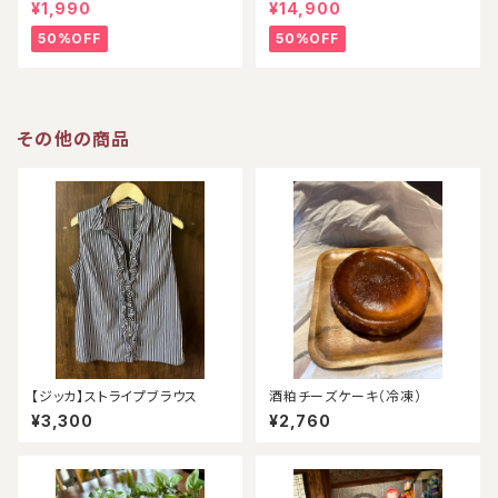
ー
¥1,990
¥14,900
50%OFF
50%OFF
その他の商品
【ジッカ】ストライプブラウス
酒粕チーズケーキ（冷凍）
¥3,300
¥2,760