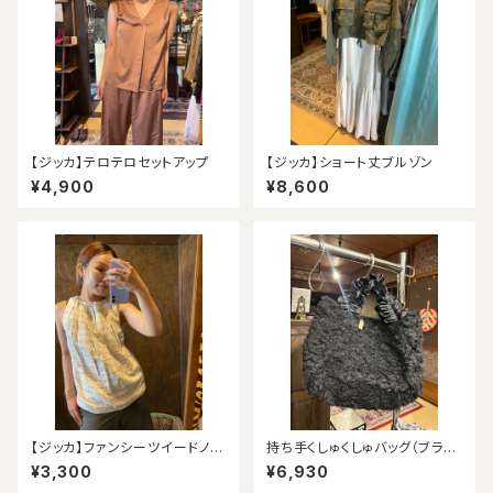
【ジッカ】テロテロセットアップ
【ジッカ】ショート丈ブルゾン
¥4,900
¥8,600
【ジッカ】ファンシーツイードノー
持ち手くしゅくしゅバッグ（ブラッ
スリーブ（アウトレット）
ク）
¥3,300
¥6,930