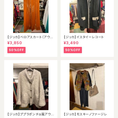
【ジッカ】ベロアスカート（アウト
【ジッカ】イスタイーレコート
レット）
¥3,850
¥3,490
50%OFF
50%OFF
【ジッカ】ププラポンチョ風アウタ
【ジッカ】モスキーノファージレ