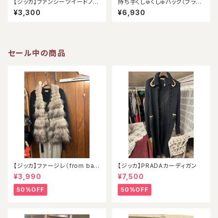
【ジッカ】ファンシーツイードノー
持ち手くしゅくしゅバッグ（ブラッ
スリーブ（アウトレット）
ク）
¥3,300
¥6,930
セール中の商品
【ジッカ】ファージレ（from ball
【ジッカ】PRADAカーディガン
oon）
¥3,990
¥7,500
50%OFF
50%OFF