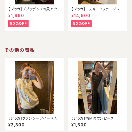
【ジッカ】ププラポンチョ風アウタ
【ジッカ】モスキーノファージレ
ー
¥1,990
¥14,900
50%OFF
50%OFF
その他の商品
【ジッカ】ファンシーツイードノー
【ジッカ】柄MIXワンピース
スリーブ（アウトレット）
¥3,300
¥1,500