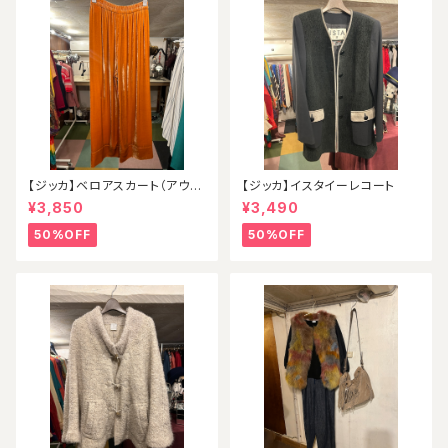
【ジッカ】ベロアスカート（アウト
【ジッカ】イスタイーレコート
レット）
¥3,850
¥3,490
50%OFF
50%OFF