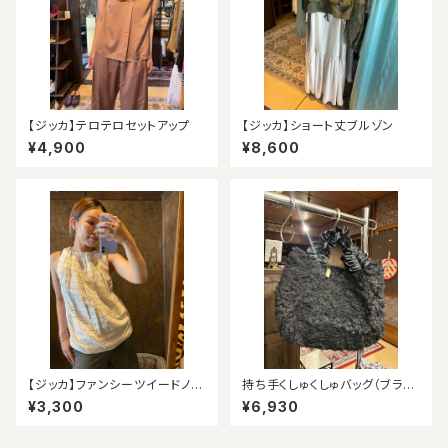
【ジッカ】テロテロセットアップ
【ジッカ】ショート丈ブルゾン
¥4,900
¥8,600
【ジッカ】ファンシーツイードノー
持ち手くしゅくしゅバッグ（ブラッ
スリーブ（アウトレット）
ク）
¥3,300
¥6,930