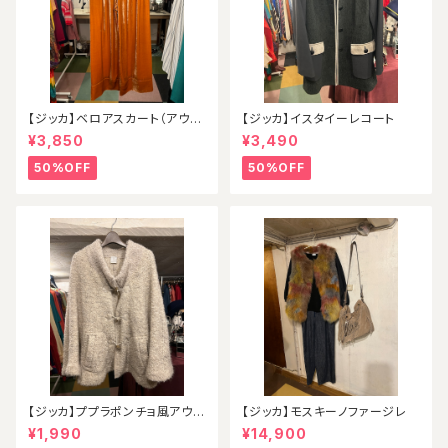
【ジッカ】ベロアスカート（アウト
【ジッカ】イスタイーレコート
レット）
¥3,850
¥3,490
50%OFF
50%OFF
【ジッカ】ププラポンチョ風アウタ
【ジッカ】モスキーノファージレ
ー
¥1,990
¥14,900