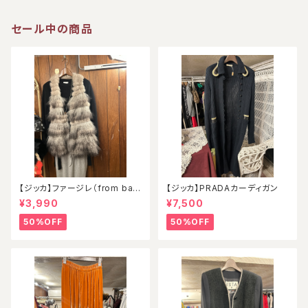
セール中の商品
【ジッカ】ファージレ（from ball
【ジッカ】PRADAカーディガン
oon）
¥3,990
¥7,500
50%OFF
50%OFF