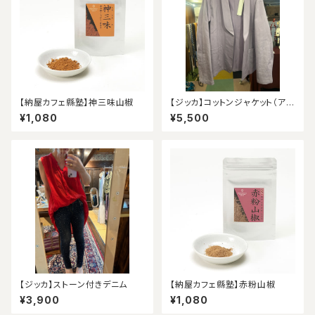
【納屋カフェ縣塾】神三味山椒
【ジッカ】コットンジャケット（アウ
トレット）
¥1,080
¥5,500
【ジッカ】ストーン付きデニム
【納屋カフェ縣塾】赤粉山椒
¥3,900
¥1,080