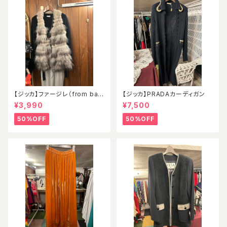
【ジッカ】ファージレ（from ball
【ジッカ】PRADAカーディガン
oon）
¥3,990
¥7,500
50%OFF
50%OFF