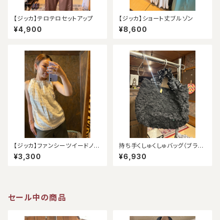
【ジッカ】テロテロセットアップ
【ジッカ】ショート丈ブルゾン
¥4,900
¥8,600
【ジッカ】ファンシーツイードノー
持ち手くしゅくしゅバッグ（ブラッ
スリーブ（アウトレット）
ク）
¥3,300
¥6,930
セール中の商品