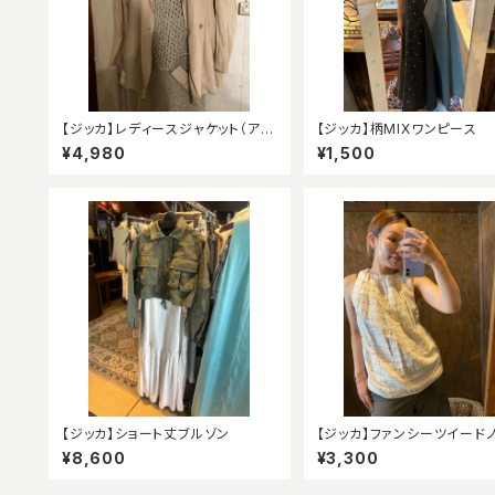
【ジッカ】レディースジャケット（アウ
【ジッカ】柄MIXワンピース
トレット）
¥4,980
¥1,500
【ジッカ】ショート丈ブルゾン
【ジッカ】ファンシーツイード
リーブ（アウトレット）
¥8,600
¥3,300