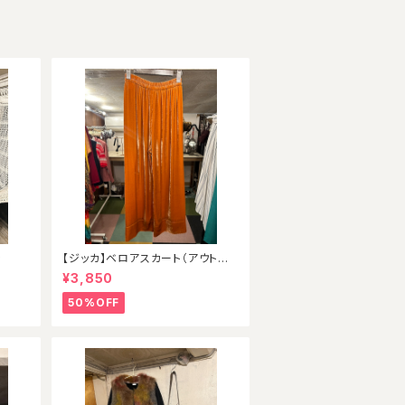
ン
【ジッカ】ベロアスカート（アウトレッ
ト）
¥3,850
50%OFF