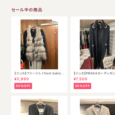
セール中の商品
【ジッカ】ファージレ（from balloo
【ジッカ】PRADAカーディガ
n）
¥3,990
¥7,500
50%OFF
50%OFF