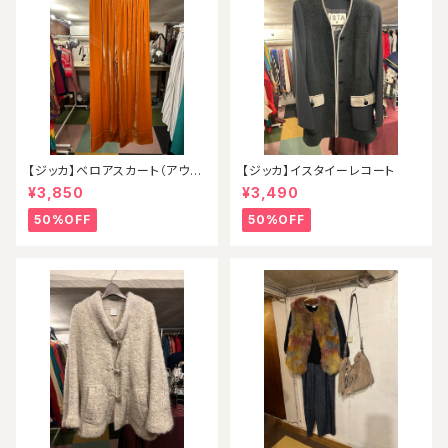
【ジッカ】ベロアスカート（アウト
【ジッカ】イスタイーレコート
レット）
¥3,850
¥3,490
50%OFF
50%OFF