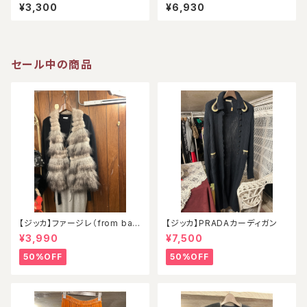
スリーブ（アウトレット）
ク）
¥3,300
¥6,930
セール中の商品
【ジッカ】ファージレ（from ball
【ジッカ】PRADAカーディガン
oon）
¥3,990
¥7,500
50%OFF
50%OFF