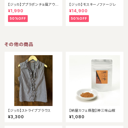
【ジッカ】ププラポンチョ風アウタ
【ジッカ】モスキーノファージレ
ー
¥1,990
¥14,900
50%OFF
50%OFF
その他の商品
【ジッカ】ストライプブラウス
【納屋カフェ縣塾】神三味山椒
¥3,300
¥1,080