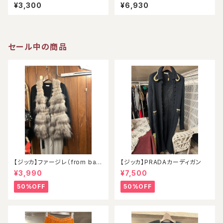
スリーブ（アウトレット）
ク）
¥3,300
¥6,930
セール中の商品
【ジッカ】ファージレ（from ball
【ジッカ】PRADAカーディガン
oon）
¥3,990
¥7,500
50%OFF
50%OFF