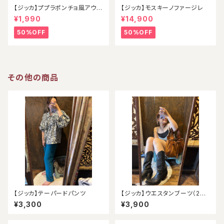
【ジッカ】ププラポンチョ風アウタ
【ジッカ】モスキーノファージレ
ー
¥1,990
¥14,900
50%OFF
50%OFF
その他の商品
【ジッカ】テーパードパンツ
【ジッカ】ウエスタンブーツ（24.
5）
¥3,300
¥3,900