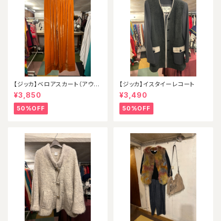
【ジッカ】ベロアスカート（アウト
【ジッカ】イスタイーレコート
レット）
¥3,850
¥3,490
50%OFF
50%OFF