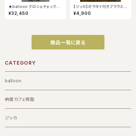
★balloon クロシェチェックパ
【ジッカ】ボウタイ付きブラウス
ネルワンピース★
（新品）
¥32,450
¥4,900
商品一覧に戻る
CATEGORY
balloon
納屋カフェ縣塾
ジッカ