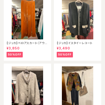
【ジッカ】ベロアスカート（アウト
【ジッカ】イスタイーレコート
レット）
¥3,850
¥3,490
50%OFF
50%OFF