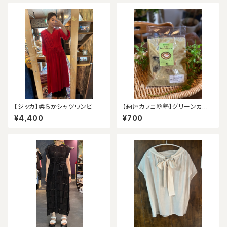
【ジッカ】柔らかシャツワンピ
【納屋カフェ縣塾】グリーンカレ
ー
¥4,400
¥700