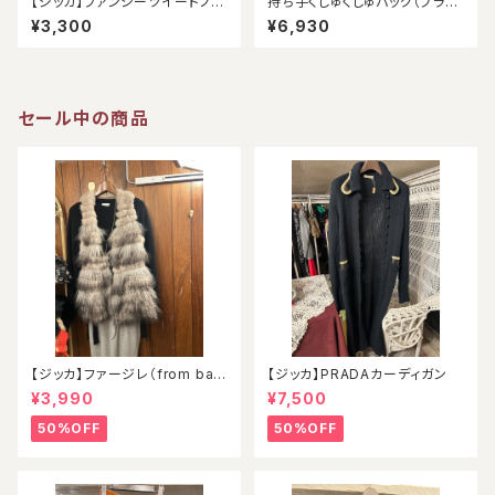
【ジッカ】ファンシーツイードノー
持ち手くしゅくしゅバッグ（ブラッ
スリーブ（アウトレット）
ク）
¥3,300
¥6,930
セール中の商品
【ジッカ】ファージレ（from ball
【ジッカ】PRADAカーディガン
oon）
¥3,990
¥7,500
50%OFF
50%OFF