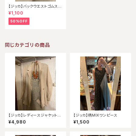
【ジッカ】バックウエストゴムスカ
ート
¥1,100
50%OFF
同じカテゴリの商品
【ジッカ】レディースジャケット
【ジッカ】柄MIXワンピース
（アウトレット）
¥4,980
¥1,500