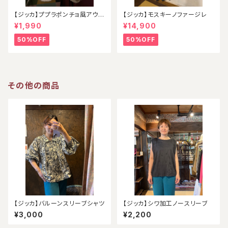
【ジッカ】ププラポンチョ風アウタ
【ジッカ】モスキーノファージレ
ー
¥1,990
¥14,900
50%OFF
50%OFF
その他の商品
【ジッカ】バルーンスリーブシャツ
【ジッカ】シワ加工ノースリーブ
¥3,000
¥2,200