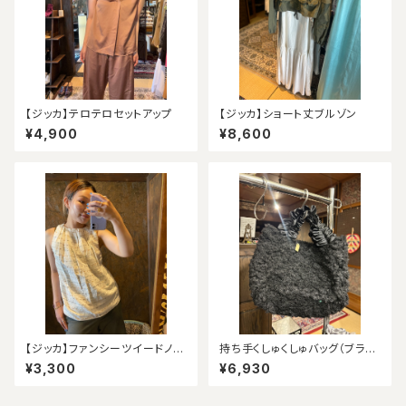
【ジッカ】テロテロセットアップ
【ジッカ】ショート丈ブルゾン
¥4,900
¥8,600
【ジッカ】ファンシーツイードノー
持ち手くしゅくしゅバッグ（ブラッ
スリーブ（アウトレット）
ク）
¥3,300
¥6,930