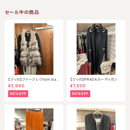
セール中の商品
【ジッカ】ファージレ（from ball
【ジッカ】PRADAカーディガン
oon）
¥3,990
¥7,500
50%OFF
50%OFF