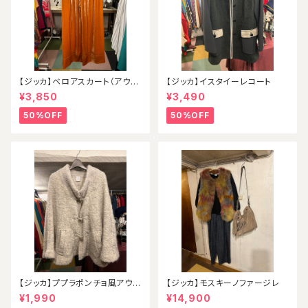
【ジッカ】ベロアスカート（アウト
【ジッカ】イスタイーレコート
レット）
¥3,850
¥3,490
50%OFF
50%OFF
【ジッカ】ププラポンチョ風アウタ
【ジッカ】モスキーノファージレ
ー
¥1,990
¥14,900