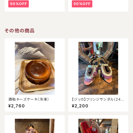
50%OFF
50%OFF
その他の商品
酒粕チーズケーキ（冷凍）
【ジッカ】フリンジサンダル（24.
5）
¥2,760
¥2,200