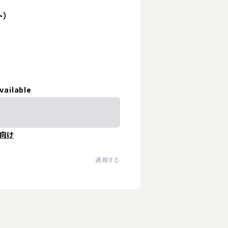
ト）
vailable
向け
通報する