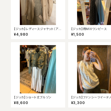
【ジッカ】レディースジャケット（アウ
【ジッカ】柄MIXワンピース
トレット）
¥4,980
¥1,500
【ジッカ】ショート丈ブルゾン
【ジッカ】ファンシーツイード
リーブ（アウトレット）
¥8,600
¥3,300