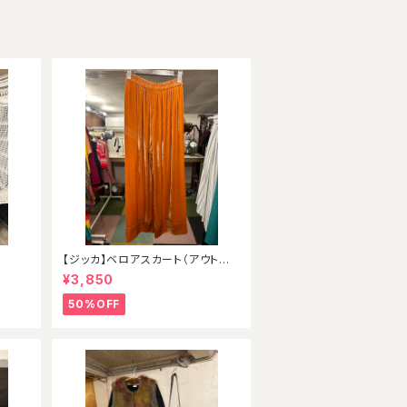
ン
【ジッカ】ベロアスカート（アウトレッ
ト）
¥3,850
50%OFF