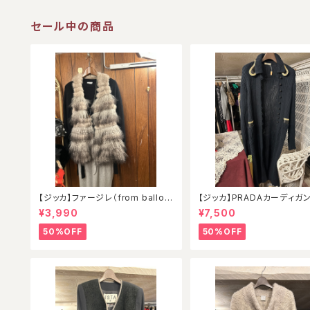
セール中の商品
【ジッカ】ファージレ（from balloo
【ジッカ】PRADAカーディガ
n）
¥3,990
¥7,500
50%OFF
50%OFF