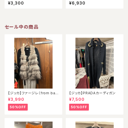
スリーブ（アウトレット）
ク）
¥3,300
¥6,930
セール中の商品
【ジッカ】ファージレ（from ball
【ジッカ】PRADAカーディガン
oon）
¥3,990
¥7,500
50%OFF
50%OFF