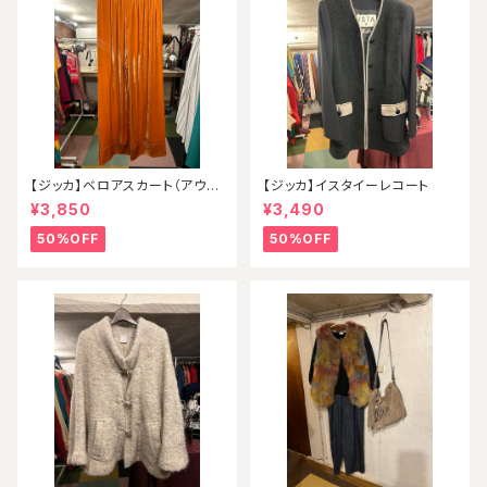
【ジッカ】ベロアスカート（アウト
【ジッカ】イスタイーレコート
レット）
¥3,850
¥3,490
50%OFF
50%OFF