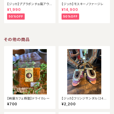
【ジッカ】ププラポンチョ風アウタ
【ジッカ】モスキーノファージレ
ー
¥1,990
¥14,900
50%OFF
50%OFF
その他の商品
【納屋カフェ縣塾】ドライカレー
【ジッカ】フリンジサンダル（24.
5）
¥700
¥2,200