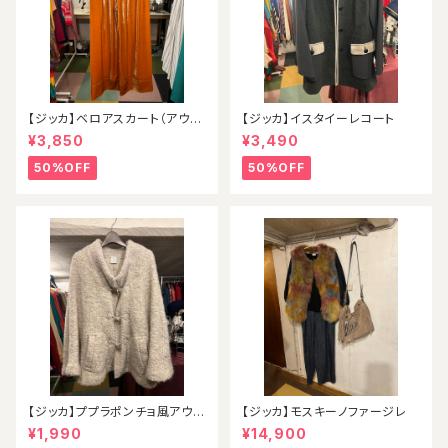
【ジッカ】ベロアスカート（アウト
【ジッカ】イスタイーレコート
レット）
¥3,850
¥3,490
50%OFF
50%OFF
【ジッカ】ププラポンチョ風アウタ
【ジッカ】モスキーノファージレ
ー
¥1,990
¥14,900