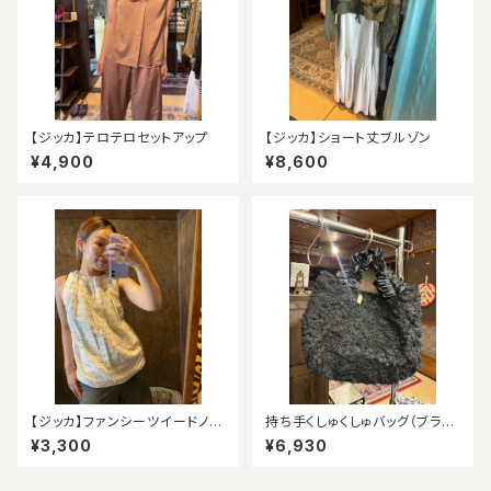
【ジッカ】テロテロセットアップ
【ジッカ】ショート丈ブルゾン
¥4,900
¥8,600
【ジッカ】ファンシーツイードノー
持ち手くしゅくしゅバッグ（ブラッ
スリーブ（アウトレット）
ク）
¥3,300
¥6,930