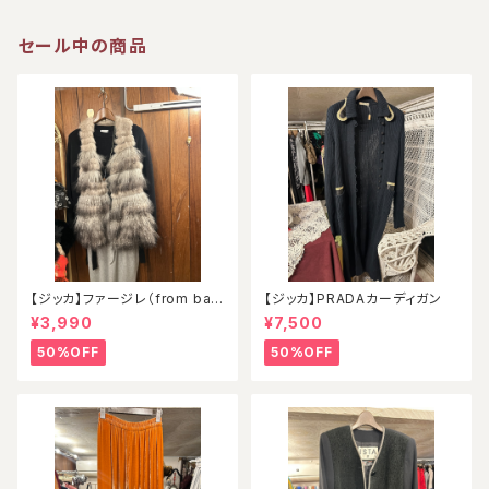
セール中の商品
【ジッカ】ファージレ（from ball
【ジッカ】PRADAカーディガン
oon）
¥3,990
¥7,500
50%OFF
50%OFF