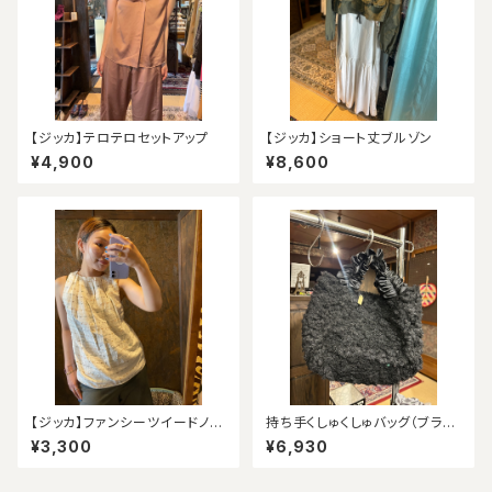
【ジッカ】テロテロセットアップ
【ジッカ】ショート丈ブルゾン
¥4,900
¥8,600
【ジッカ】ファンシーツイードノー
持ち手くしゅくしゅバッグ（ブラッ
スリーブ（アウトレット）
ク）
¥3,300
¥6,930