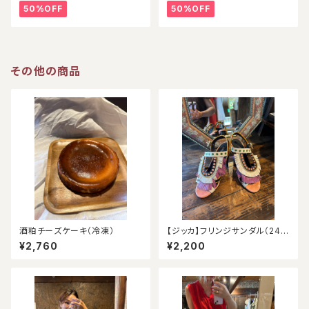
50%OFF
50%OFF
その他の商品
酒粕チーズケーキ（冷凍）
【ジッカ】フリンジサンダル（24.
5）
¥2,760
¥2,200