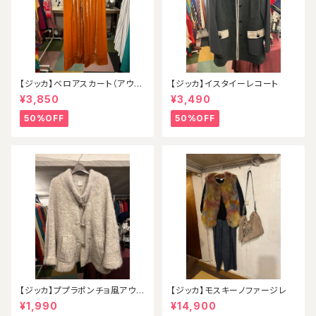
【ジッカ】ベロアスカート（アウト
【ジッカ】イスタイーレコート
レット）
¥3,850
¥3,490
50%OFF
50%OFF
【ジッカ】ププラポンチョ風アウタ
【ジッカ】モスキーノファージレ
ー
¥1,990
¥14,900