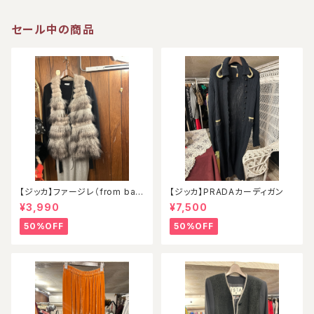
セール中の商品
【ジッカ】ファージレ（from ball
【ジッカ】PRADAカーディガン
oon）
¥3,990
¥7,500
50%OFF
50%OFF