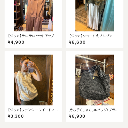
【ジッカ】テロテロセットアップ
【ジッカ】ショート丈ブルゾン
¥4,900
¥8,600
【ジッカ】ファンシーツイードノー
持ち手くしゅくしゅバッグ（ブラッ
スリーブ（アウトレット）
ク）
¥3,300
¥6,930