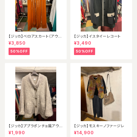
【ジッカ】ベロアスカート（アウト
【ジッカ】イスタイーレコート
レット）
¥3,850
¥3,490
50%OFF
50%OFF
【ジッカ】ププラポンチョ風アウタ
【ジッカ】モスキーノファージレ
ー
¥1,990
¥14,900