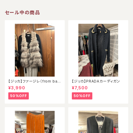
セール中の商品
【ジッカ】ファージレ（from ball
【ジッカ】PRADAカーディガン
oon）
¥3,990
¥7,500
50%OFF
50%OFF