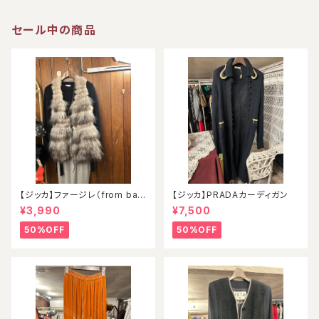
セール中の商品
【ジッカ】ファージレ（from ball
【ジッカ】PRADAカーディガン
oon）
¥3,990
¥7,500
50%OFF
50%OFF