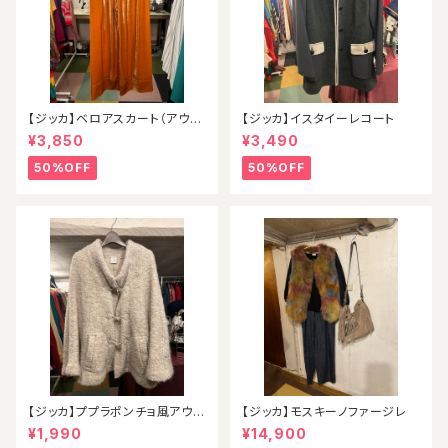
【ジッカ】ベロアスカート（アウト
【ジッカ】イスタイーレコート
レット）
¥3,850
¥3,490
50%OFF
50%OFF
【ジッカ】ププラポンチョ風アウタ
【ジッカ】モスキーノファージレ
ー
¥1,990
¥14,900