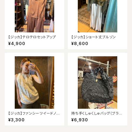
【ジッカ】テロテロセットアップ
【ジッカ】ショート丈ブルゾン
¥4,900
¥8,600
【ジッカ】ファンシーツイードノー
持ち手くしゅくしゅバッグ（ブラッ
スリーブ（アウトレット）
ク）
¥3,300
¥6,930