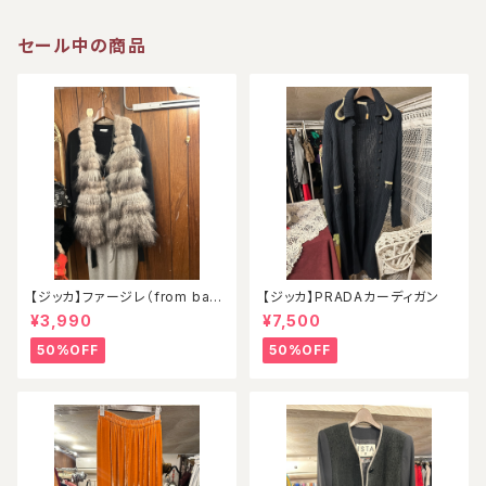
セール中の商品
【ジッカ】ファージレ（from ball
【ジッカ】PRADAカーディガン
oon）
¥3,990
¥7,500
50%OFF
50%OFF