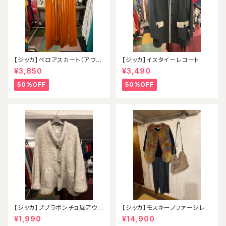
【ジッカ】ベロアスカート（アウト
【ジッカ】イスタイーレコート
レット）
¥3,850
¥3,490
50%OFF
50%OFF
【ジッカ】ププラポンチョ風アウタ
【ジッカ】モスキーノファージレ
ー
¥1,990
¥14,900