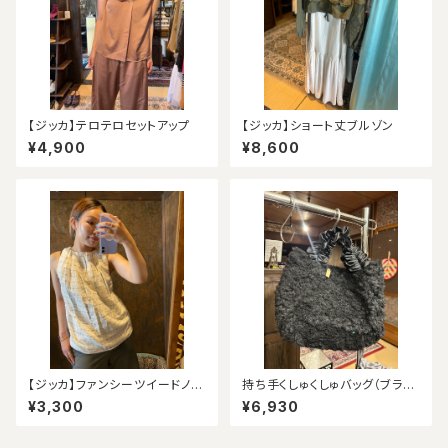
【ジッカ】テロテロセットアップ
【ジッカ】ショート丈ブルゾン
¥4,900
¥8,600
【ジッカ】ファンシーツイードノー
持ち手くしゅくしゅバッグ（ブラッ
スリーブ（アウトレット）
ク）
¥3,300
¥6,930