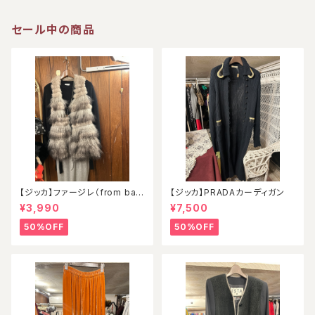
セール中の商品
【ジッカ】ファージレ（from ball
【ジッカ】PRADAカーディガン
oon）
¥3,990
¥7,500
50%OFF
50%OFF