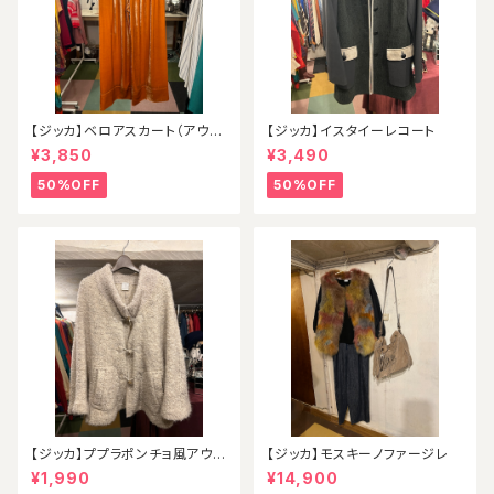
【ジッカ】ベロアスカート（アウト
【ジッカ】イスタイーレコート
レット）
¥3,850
¥3,490
50%OFF
50%OFF
【ジッカ】ププラポンチョ風アウタ
【ジッカ】モスキーノファージレ
ー
¥1,990
¥14,900