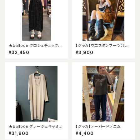
★balloon クロシェチェックパ
【ジッカ】ウエスタンブーツ（24.
ネルワンピース★
5）
¥32,450
¥3,900
★balloon グレージュキャミ付
【ジッカ】テーパードデニム
きワンピース★
¥31,900
¥4,400