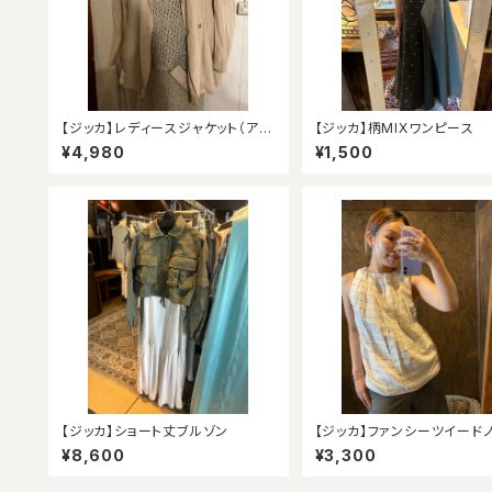
【ジッカ】レディースジャケット（アウ
【ジッカ】柄MIXワンピース
トレット）
¥4,980
¥1,500
【ジッカ】ショート丈ブルゾン
【ジッカ】ファンシーツイード
リーブ（アウトレット）
¥8,600
¥3,300