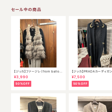
セール中の商品
【ジッカ】ファージレ（from balloo
【ジッカ】PRADAカーディガ
n）
¥3,990
¥7,500
50%OFF
50%OFF