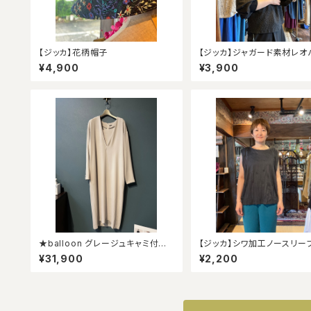
【ジッカ】花柄帽子
【ジッカ】ジャガード素材レオ
柄ブラウス
¥4,900
¥3,900
★balloon グレージュキャミ付き
【ジッカ】シワ加工ノースリー
ワンピース★
¥31,900
¥2,200