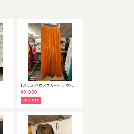
ン
【ジッカ】ベロアスカート（アウトレッ
ト）
¥3,850
50%OFF